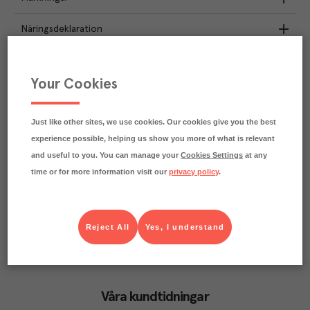
Näringsdeklaration
2.3
kg
Klimatavtryck
CO₂e/kg
Your Cookies
Varje kilo av varan påverkar klimatet motsvarande
utsläppen av 2.3 kg koldioxid.
Läs mer om hur vi beräknar klimatavtryck
Just like other sites, we use cookies. Our cookies give you the best
experience possible, helping us show you more of what is relevant
and useful to you. You can manage your
Cookies Settings
at any
time or for more information visit our
privacy policy
.
Reject All
Yes, I understand
Våra kundtidningar