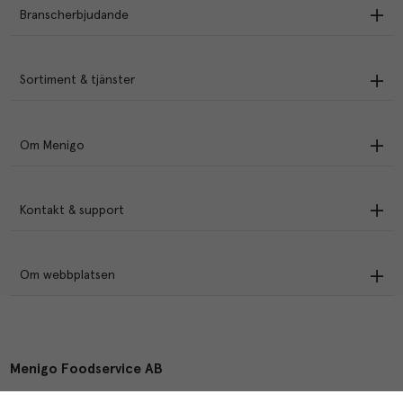
Branscherbjudande
Sortiment & tjänster
Om Menigo
Kontakt & support
Om webbplatsen
Menigo Foodservice AB
Box 1120, 721 28 Västerås