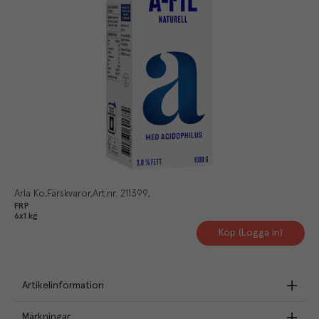
Arla Ko
Färskvaror
Art.nr.
211399
FRP
6x1 kg
Köp (Logga in)
Artikelinformation
Märkningar