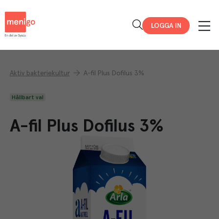
Menigo
LOGGA IN
Aktiv bakteriekultur
A-fil Plus Dofilus 3%
Hållbart val
A-fil Plus Dofilus 3%