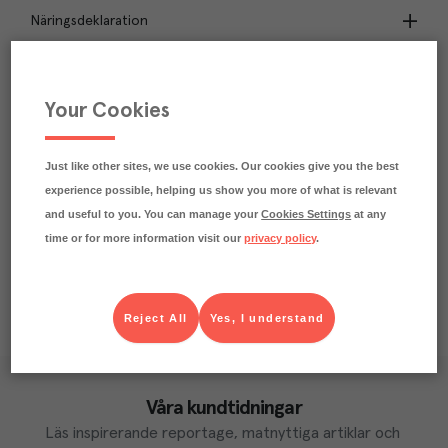
Näringsdeklaration
4.8
kg
Klimatavtryck
CO₂e/kg
Your Cookies
Varje kilo av varan påverkar klimatet motsvarande
utsläppen av 4.8 kg koldioxid.
Läs mer om hur vi beräknar klimatavtryck
Just like other sites, we use cookies. Our cookies give you the best
experience possible, helping us show you more of what is relevant
and useful to you. You can manage your
Cookies Settings
at any
time or for more information visit our
privacy policy
.
Reject All
Yes, I understand
Våra kundtidningar
Läs inspirerande reportage, matnyttiga artiklar och 