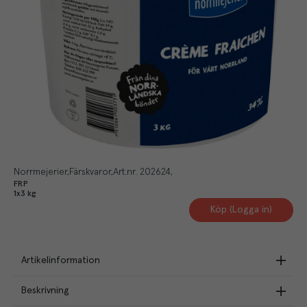
Norrmejerier
Färskvaror
Art.nr.
202624
FRP
1x3 kg
Köp (Logga in)
Artikelinformation
Beskrivning