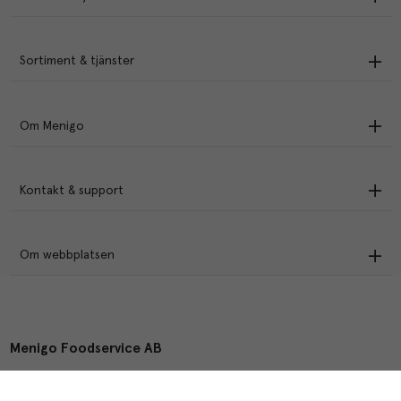
Sortiment & tjänster
Om Menigo
Kontakt & support
Om webbplatsen
Menigo Foodservice AB
Box 1120, 721 28 Västerås