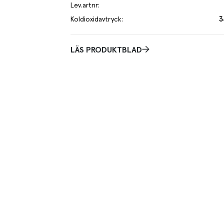
Lev.artnr
:
Koldioxidavtryck
:
3
LÄS PRODUKTBLAD
Praktisk
gt magert kött som passar både att steka som skivor
Skinnad
antering. Möras i sin förpackning ända fram till dess
t från svenska gårdar.