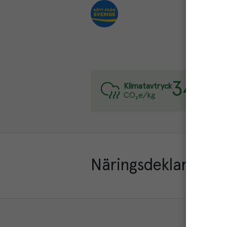
34.1
kg
V
Klimatavtryck
CO₂e/kg
L
Näringsdeklaration