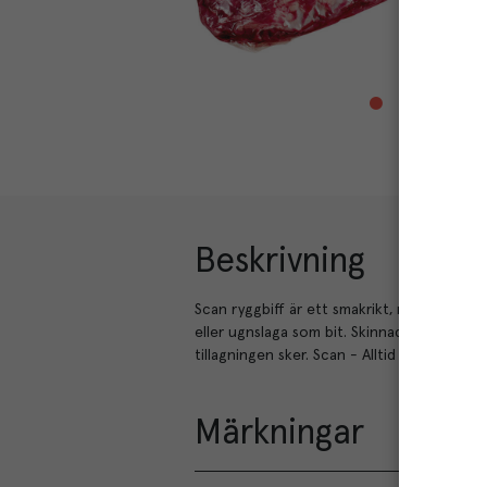
Beskrivning
Scan ryggbiff är ett smakrikt, men samtidi
eller ugnslaga som bit. Skinnad för enkel h
tillagningen sker. Scan - Alltid svenskt köt
Märkningar