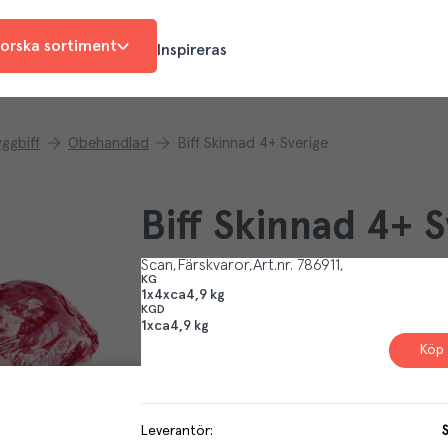
orska sortiment
Inspireras
ggbiff
Obehandlad
Biff Skinnad 4+ Sverige
Biff Skinnad 4+ 
Scan
Färskvaror
Art.nr.
786911
KG
1x4xca4,9 kg
KGD
1xca4,9 kg
Köp 
Leverantör
: