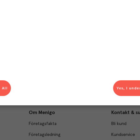
T
el av aktuella kampanjer.
Du som är Menigo-kun
 All
Yes, I unde
Om Menigo
Kontakt & s
Företagsfakta
Bli kund
Företagsledning
Kundservice