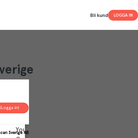
Bli kund
LOGGA IN
Sverige
(Logga in)
Your
Scan Sverige AB