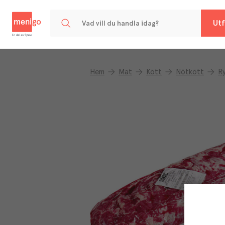
Menigo
Utf
Hem
Mat
Kött
Nötkött
Ry