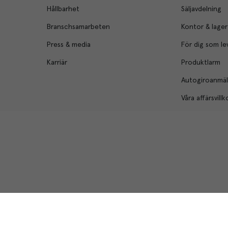
Hållbarhet
Säljavdelning
Branschsamarbeten
Kontor & lager
Press & media
För dig som le
Karriär
Produktlarm
Autogiroanmä
Våra affärsvillk