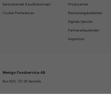
Servicehandel & butikskoncept
Producenter
Cookie Preferences
Restaurangakademien
Digitala tjänster
Partnererbjudanden
Inspiration
Menigo Foodservice AB
Box 1120, 721 28 Västerås