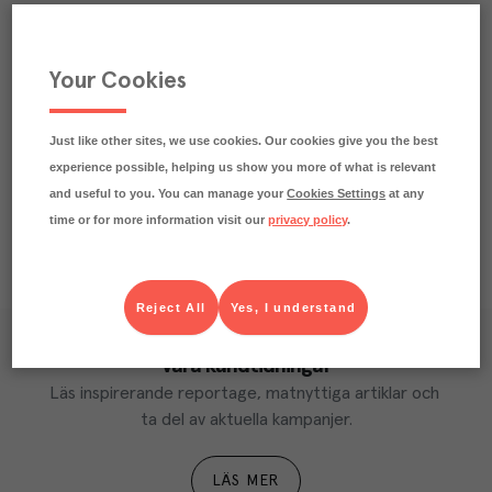
Beskrivning
Your Cookies
Praktisk info
Näringsdeklaration
Just like other sites, we use cookies. Our cookies give you the best
experience possible, helping us show you more of what is relevant
and useful to you. You can manage your
Cookies Settings
at any
time or for more information visit our
privacy policy
.
Reject All
Yes, I understand
Våra kundtidningar
Läs inspirerande reportage, matnyttiga artiklar och 
ta del av aktuella kampanjer.
LÄS MER