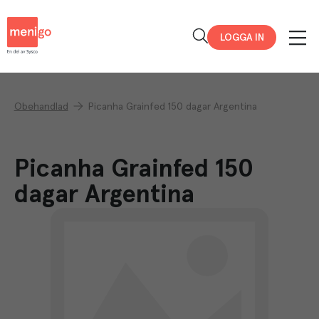
Menigo
LOGGA IN
Obehandlad
Picanha Grainfed 150 dagar Argentina
Picanha Grainfed 150
dagar Argentina