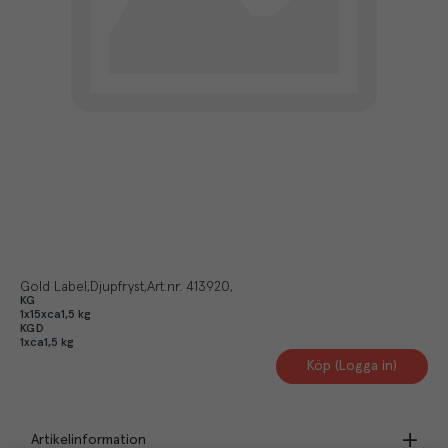
Gold Label
Djupfryst
Art.nr.
413920
KG
1x15xca1,5 kg
KGD
1xca1,5 kg
Köp (Logga in)
Artikelinformation