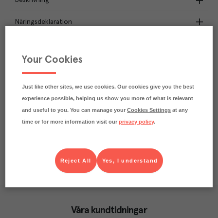
Beskrivning
Näringsdeklaration
100.2
kg
Klimatavtryck
CO₂e/kg
Your Cookies
Varje kilo av varan påverkar klimatet motsvarande
utsläppen av 100.2 kg koldioxid.
Läs mer om hur vi beräknar klimatavtryck
Just like other sites, we use cookies. Our cookies give you the best
experience possible, helping us show you more of what is relevant
and useful to you. You can manage your
Cookies Settings
at any
time or for more information visit our
privacy policy
.
Reject All
Yes, I understand
Våra kundtidningar