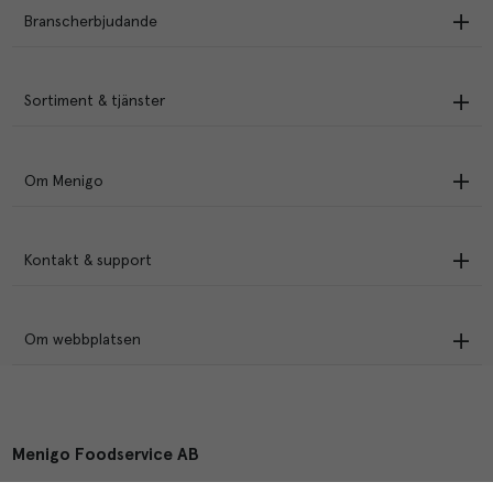
Branscherbjudande
Sortiment & tjänster
Om Menigo
Kontakt & support
Om webbplatsen
Menigo Foodservice AB