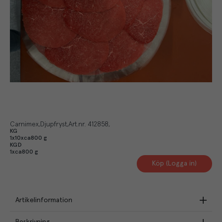
Carnimex
Djupfryst
Art.nr.
412858
KG
1x10xca800 g
KGD
1xca800 g
Köp (Logga in)
Artikelinformation