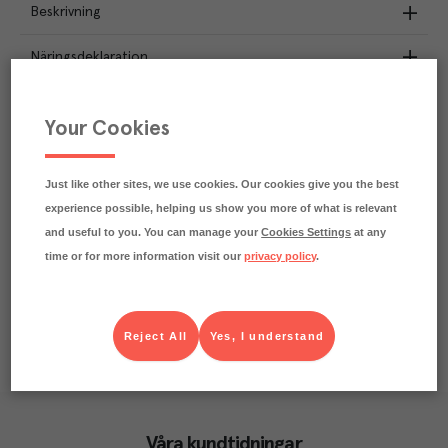
Beskrivning
Näringsdeklaration
86.9
kg
Klimatavtryck
Your Cookies
CO₂e/kg
Varje kilo av varan påverkar klimatet motsvarande
utsläppen av 86.9 kg koldioxid.
Just like other sites, we use cookies. Our cookies give you the best
Läs mer om hur vi beräknar klimatavtryck
experience possible, helping us show you more of what is relevant
and useful to you. You can manage your
Cookies Settings
at any
time or for more information visit our
privacy policy
.
Reject All
Yes, I understand
Våra kundtidningar