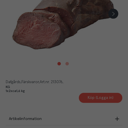
Dafgårds
Färskvaror
Art.nr.
213076
KG
1x2xca1,6 kg
Köp (Logga in)
Artikelinformation