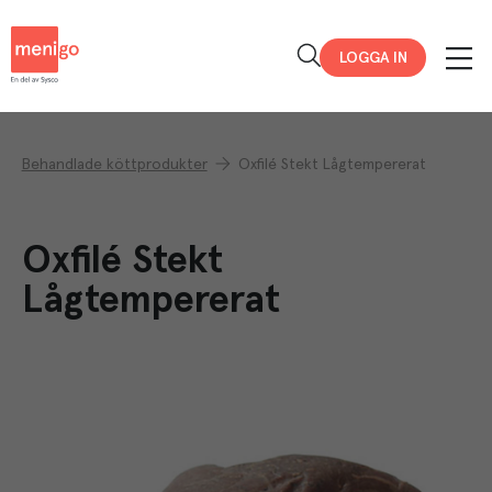
Menigo
LOGGA IN
Behandlade köttprodukter
Oxfilé Stekt Lågtempererat
Oxfilé Stekt
Lågtempererat