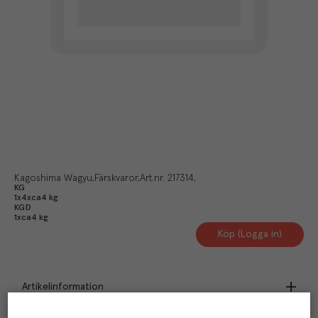
Kagoshima Wagyu
Färskvaror
Art.nr.
217314
KG
1x4xca4 kg
KGD
1xca4 kg
Köp (Logga in)
Artikelinformation