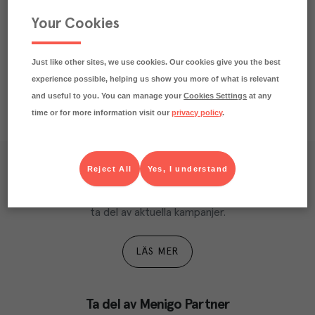
Beskrivning
Your Cookies
Näringsdeklaration
Just like other sites, we use cookies. Our cookies give you the best
experience possible, helping us show you more of what is relevant
and useful to you. You can manage your
Cookies Settings
at any
time or for more information visit our
privacy policy
.
Reject All
Yes, I understand
Våra kundtidningar
Läs inspirerande reportage, matnyttiga artiklar och 
ta del av aktuella kampanjer.
LÄS MER
Ta del av Menigo Partner