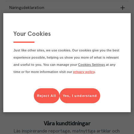
Näringsdeklaration
2.3
kg
Klimatavtryck
CO₂e/kg
Your Cookies
Varje kilo av varan påverkar klimatet motsvarande
utsläppen av 2.3 kg koldioxid.
Läs mer om hur vi beräknar klimatavtryck
Just like other sites, we use cookies. Our cookies give you the best
experience possible, helping us show you more of what is relevant
and useful to you. You can manage your
Cookies Settings
at any
time or for more information visit our
privacy policy
.
Reject All
Yes, I understand
Våra kundtidningar
Läs inspirerande reportage, matnyttiga artiklar och 