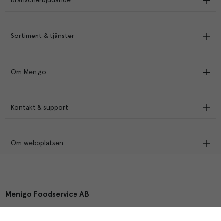
Branscherbjudande
Sortiment & tjänster
Om Menigo
Kontakt & support
Om webbplatsen
Menigo Foodservice AB
Box 1120, 721 28 Västerås