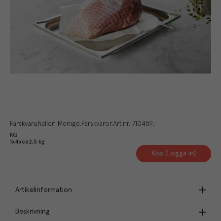
Färskvaruhallen Menigo
Färskvaror
Art.nr.
710459
KG
1x4xca2,5 kg
Köp (Logga in)
Artikelinformation
Beskrivning