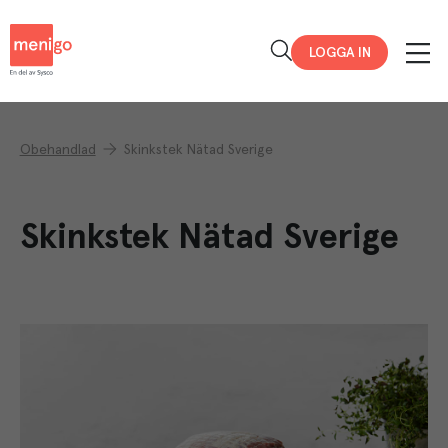
Menigo
LOGGA IN
Obehandlad
Skinkstek Nätad Sverige
Skinkstek Nätad Sverige