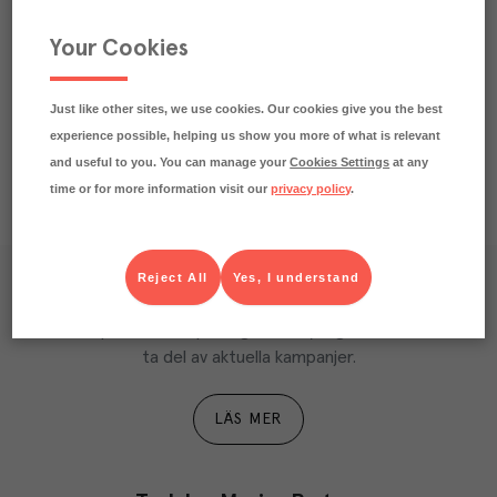
Märkningar
Your Cookies
Näringsdeklaration
Just like other sites, we use cookies. Our cookies give you the best
experience possible, helping us show you more of what is relevant
and useful to you. You can manage your
Cookies Settings
at any
time or for more information visit our
privacy policy
.
Reject All
Yes, I understand
Våra kundtidningar
Läs inspirerande reportage, matnyttiga artiklar och 
ta del av aktuella kampanjer.
LÄS MER