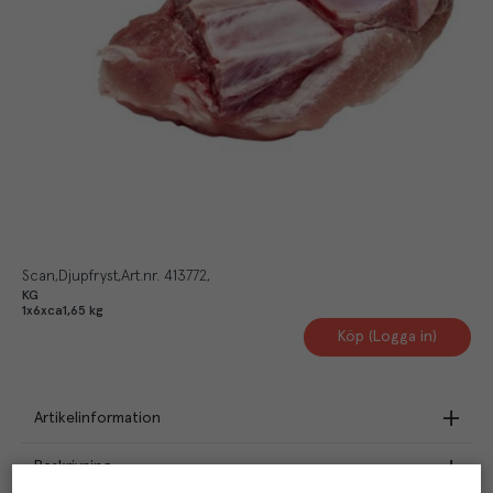
Scan
Djupfryst
Art.nr.
413772
KG
1x6xca1,65 kg
Köp (Logga in)
Artikelinformation
Beskrivning