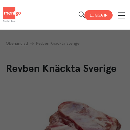
Menigo
LOGGA IN
Obehandlad
Revben Knäckta Sverige
Revben Knäckta Sverige