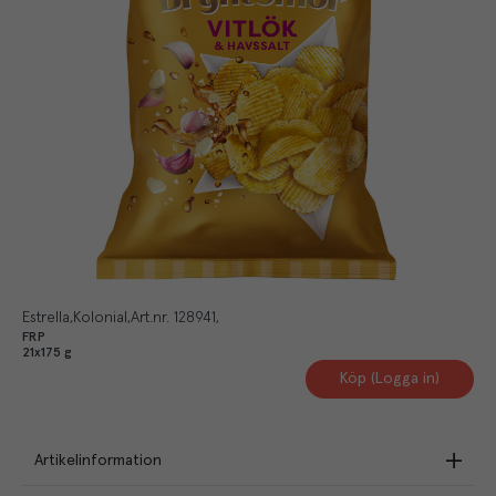
Estrella
Kolonial
Art.nr.
128941
FRP
21x175 g
Köp (Logga in)
Artikelinformation