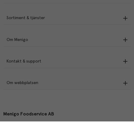
Sortiment & tjänster
Om Menigo
Kontakt & support
Om webbplatsen
Menigo Foodservice AB
Box 1120, 721 28 Västerås