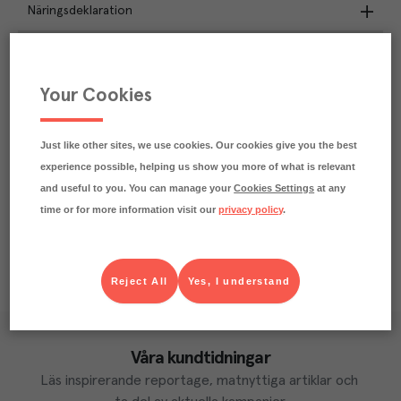
Näringsdeklaration
2.8
kg
Klimatavtryck
CO₂e/kg
Your Cookies
Varje kilo av varan påverkar klimatet motsvarande
utsläppen av 2.8 kg koldioxid.
Läs mer om hur vi beräknar klimatavtryck
Just like other sites, we use cookies. Our cookies give you the best
experience possible, helping us show you more of what is relevant
and useful to you. You can manage your
Cookies Settings
at any
time or for more information visit our
privacy policy
.
Reject All
Yes, I understand
Våra kundtidningar
Läs inspirerande reportage, matnyttiga artiklar och 