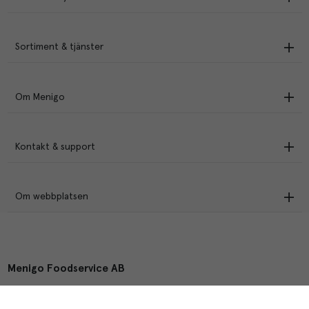
Sortiment & tjänster
Om Menigo
Kontakt & support
Om webbplatsen
Menigo Foodservice AB
Box 1120, 721 28 Västerås