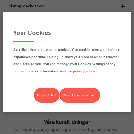
Näringsdeklaration
0.2
kg
Klimatavtryck
CO₂e/kg
Your Cookies
Varje kilo av varan påverkar klimatet motsvarande
utsläppen av 0.2 kg koldioxid.
Läs mer om hur vi beräknar klimatavtryck
Just like other sites, we use cookies. Our cookies give you the best
experience possible, helping us show you more of what is relevant
and useful to you. You can manage your
Cookies Settings
at any
time or for more information visit our
privacy policy
.
Reject All
Yes, I understand
Våra kundtidningar
Läs inspirerande reportage, matnyttiga artiklar och 