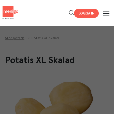
Menigo
LOGGA IN
Stor potatis
Potatis XL Skalad
Potatis XL Skalad