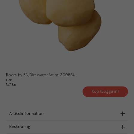
Roots by 3N
Färskvaror
Art.nr.
300854
FRP
1x7 kg
Köp (Logga in)
Artikelinformation
Beskrivning