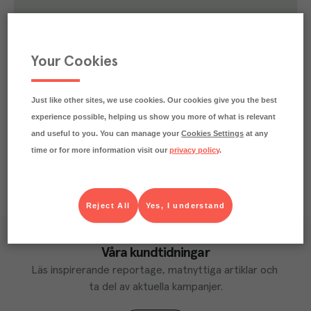
0.3
kg
Klimatavtryck
CO₂e/kg
Varje kilo av varan påverkar klimatet motsvarande
Your Cookies
utsläppen av 0.3 kg koldioxid.
Läs mer om hur vi beräknar klimatavtryck
Just like other sites, we use cookies. Our cookies give you the best
experience possible, helping us show you more of what is relevant
and useful to you. You can manage your
Cookies Settings
at any
time or for more information visit our
privacy policy
.
Reject All
Yes, I understand
Våra kundtidningar
Läs inspirerande reportage, matnyttiga artiklar och 
ta del av aktuella kampanjer.