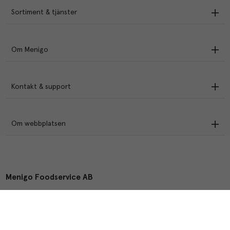
Sortiment & tjänster
Om Menigo
Kontakt & support
Om webbplatsen
Menigo Foodservice AB
Box 1120, 721 28 Västerås
© Menigo 2026
[
esales
]