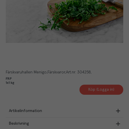
Färskvaruhallen Menigo
Färskvaror
Art.nr.
304258
FRP
1x1 kg
Köp (Logga in)
Artikelinformation
Beskrivning