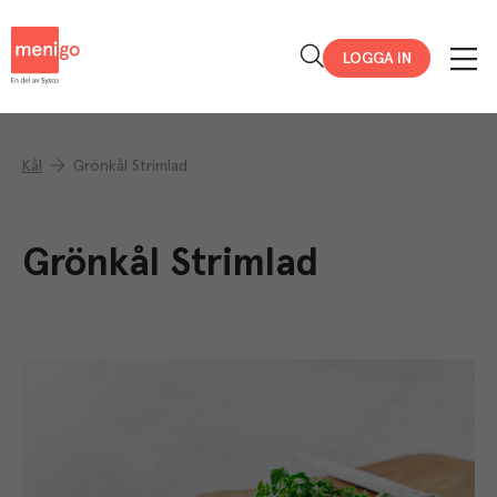
Menigo
LOGGA IN
Kål
Grönkål Strimlad
Grönkål Strimlad