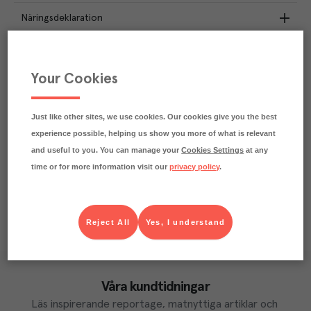
Näringsdeklaration
0.2
kg
Klimatavtryck
CO₂e/kg
Your Cookies
Varje kilo av varan påverkar klimatet motsvarande
utsläppen av 0.2 kg koldioxid.
Läs mer om hur vi beräknar klimatavtryck
Just like other sites, we use cookies. Our cookies give you the best
experience possible, helping us show you more of what is relevant
and useful to you. You can manage your
Cookies Settings
at any
time or for more information visit our
privacy policy
.
Reject All
Yes, I understand
Våra kundtidningar
Läs inspirerande reportage, matnyttiga artiklar och 