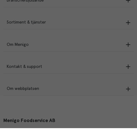
Branscherbjudande
Sortiment & tjänster
Om Menigo
Kontakt & support
Om webbplatsen
Menigo Foodservice AB
Box 1120, 721 28 Västerås