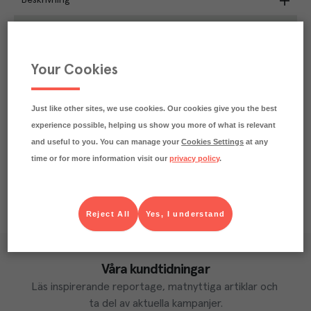
Beskrivning
0.2
kg
Klimatavtryck
CO₂e/kg
Varje kilo av varan påverkar klimatet motsvarande
Your Cookies
utsläppen av 0.2 kg koldioxid.
Läs mer om hur vi beräknar klimatavtryck
Just like other sites, we use cookies. Our cookies give you the best
experience possible, helping us show you more of what is relevant
and useful to you. You can manage your
Cookies Settings
at any
time or for more information visit our
privacy policy
.
Reject All
Yes, I understand
Våra kundtidningar
Läs inspirerande reportage, matnyttiga artiklar och 
ta del av aktuella kampanjer.