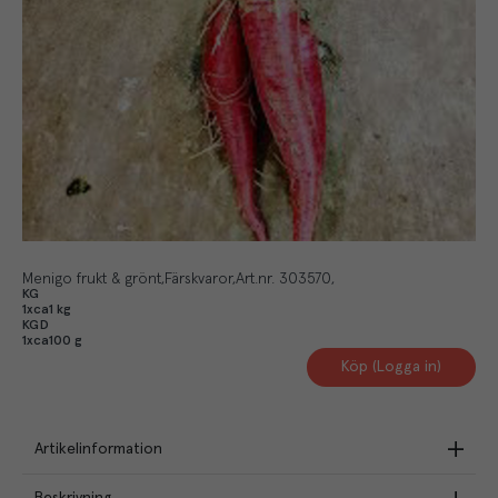
Menigo frukt & grönt
Färskvaror
Art.nr.
303570
KG
1xca1 kg
KGD
1xca100 g
Köp (Logga in)
Artikelinformation