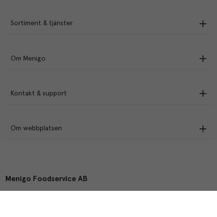
Sortiment & tjänster
Om Menigo
Kontakt & support
Om webbplatsen
Menigo Foodservice AB
Box 1120, 721 28 Västerås