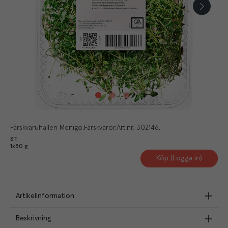
Färskvaruhallen Menigo
Färskvaror
Art.nr.
302146
ST
1x50 g
Köp (Logga in)
Artikelinformation
Beskrivning