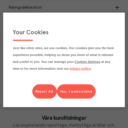
Näringsdeklaration
0.3
kg
Klimatavtryck
CO₂e/kg
Your Cookies
Varje kilo av varan påverkar klimatet motsvarande
utsläppen av 0.3 kg koldioxid.
Läs mer om hur vi beräknar klimatavtryck
Just like other sites, we use cookies. Our cookies give you the best
experience possible, helping us show you more of what is relevant
and useful to you. You can manage your
Cookies Settings
at any
time or for more information visit our
privacy policy
.
Reject All
Yes, I understand
Våra kundtidningar
Läs inspirerande reportage, matnyttiga artiklar och 