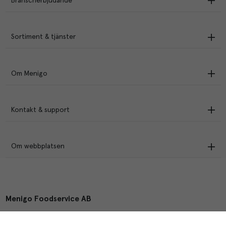
Branscherbjudande
Sortiment & tjänster
Om Menigo
Kontakt & support
Om webbplatsen
Menigo Foodservice AB
Box 1120, 721 28 Västerås