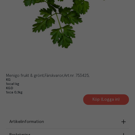
Menigo frukt & grönt
Färskvaror
Art.nr.
753425
KG
1xca1 kg
KGD
1xca 0,1kg
Köp (Logga in)
Artikelinformation