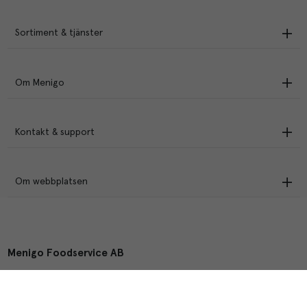
Sortiment & tjänster
Om Menigo
Kontakt & support
Om webbplatsen
Menigo Foodservice AB
Box 1120, 721 28 Västerås