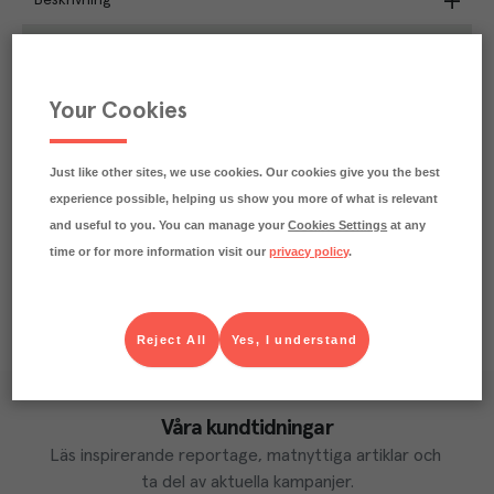
Beskrivning
0.1
kg
Klimatavtryck
CO₂e/kg
Varje kilo av varan påverkar klimatet motsvarande
Your Cookies
utsläppen av 0.1 kg koldioxid.
Läs mer om hur vi beräknar klimatavtryck
Just like other sites, we use cookies. Our cookies give you the best
experience possible, helping us show you more of what is relevant
and useful to you. You can manage your
Cookies Settings
at any
time or for more information visit our
privacy policy
.
Reject All
Yes, I understand
Våra kundtidningar
Läs inspirerande reportage, matnyttiga artiklar och 
ta del av aktuella kampanjer.