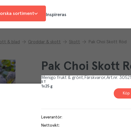
orska sortiment
Inspireras
kott & blad
Groddar & skott
Skott
Pak Choi Skott Röd
Pak Choi Skott 
Menigo frukt & grönt
Färskvaror
Art.nr.
3052
ST
1x25 g
Köp 
Leverantör
:
Nettovikt
: