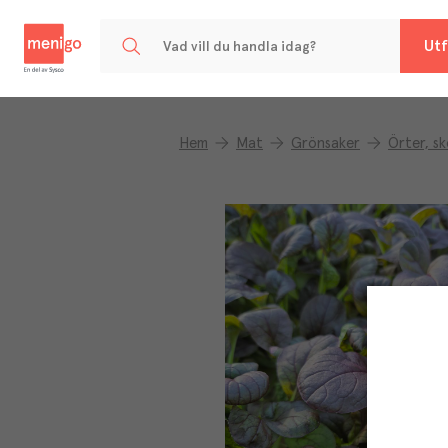
Menigo
Utf
Hem
Mat
Grönsaker
Örter, s