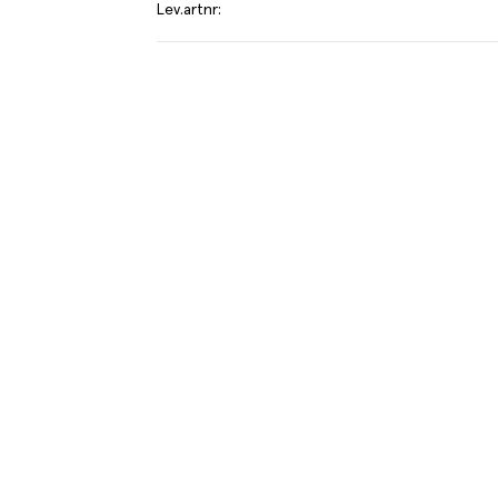
Lev.artnr
:
T
el av aktuella kampanjer.
Du som är Menigo-kun