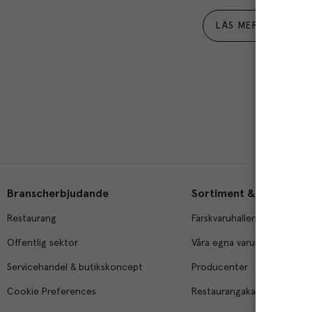
LÄS MER
Branscherbjudande
Sortiment & tjänster
Restaurang
Färskvaruhallen
Offentlig sektor
Våra egna varumärken
Servicehandel & butikskoncept
Producenter
Cookie Preferences
Restaurangakademien