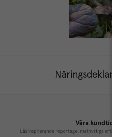
Näringsdeklaration
Våra kundtidningar
Läs inspirerande reportage, matnyttiga artiklar och ta d