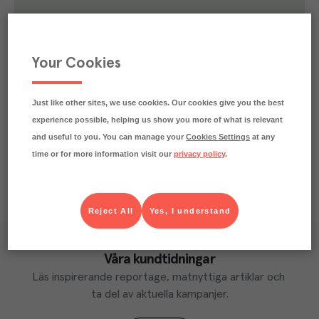
1.7
kg
Klimatavtryck
CO₂e/kg
Varje kilo av varan påverkar klimatet motsvarande
Your Cookies
utsläppen av 1.7 kg koldioxid.
Läs mer om hur vi beräknar klimatavtryck
Just like other sites, we use cookies. Our cookies give you the best
experience possible, helping us show you more of what is relevant
and useful to you. You can manage your
Cookies Settings
at any
time or for more information visit our
privacy policy
.
Reject All
Yes, I understand
Våra kundtidningar
Läs inspirerande reportage, matnyttiga artiklar och 
ta del av aktuella kampanjer.