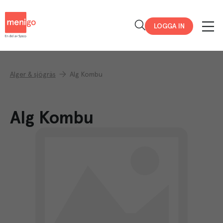
Menigo
LOGGA IN
Alger & sjögräs
Alg Kombu
Alg Kombu