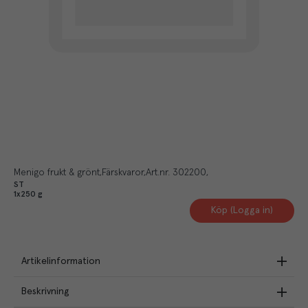
Menigo frukt & grönt
Färskvaror
Art.nr.
302200
ST
1x250 g
Köp (Logga in)
Artikelinformation
Beskrivning