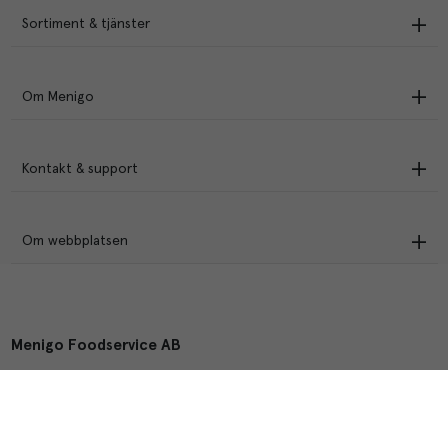
Sortiment & tjänster
Om Menigo
Kontakt & support
Om webbplatsen
Menigo Foodservice AB
Box 1120, 721 28 Västerås
© Menigo 2026
[
esales
]