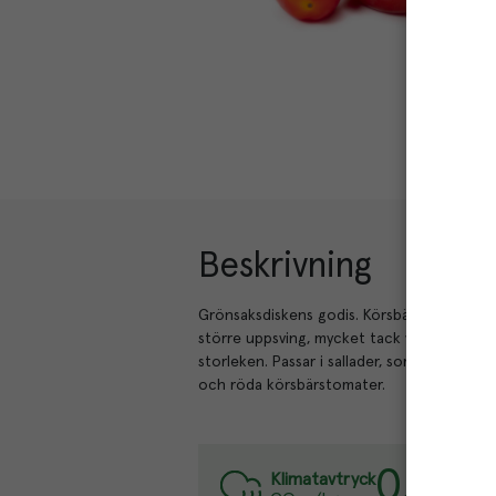
Beskrivning
Grönsaksdiskens godis. Körsbärstomat eller 
större uppsving, mycket tack vare den na
storleken. Passar i sallader, som tilltugg e
och röda körsbärstomater.
0.1
kg
Var
Klimatavtryck