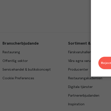
Branscherbjudande
Sortiment & tjänster
Restaurang
Färskvaruhallen
Offentlig sektor
Våra egna varumärken
Reject
Servicehandel & butikskoncept
Producenter
Cookie Preferences
Restaurangakademien
Digitala tjänster
Partnererbjudanden
Inspiration