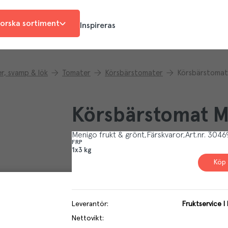
orska sortiment
Inspireras
r, svamp & lök
Tomater
Körsbärstomater
Körsbärstomat 
Körsbärstomat M
Menigo frukt & grönt
Färskvaror
Art.nr.
3046
FRP
1x3 kg
Köp 
Leverantör
:
Fruktservice I
Nettovikt
: