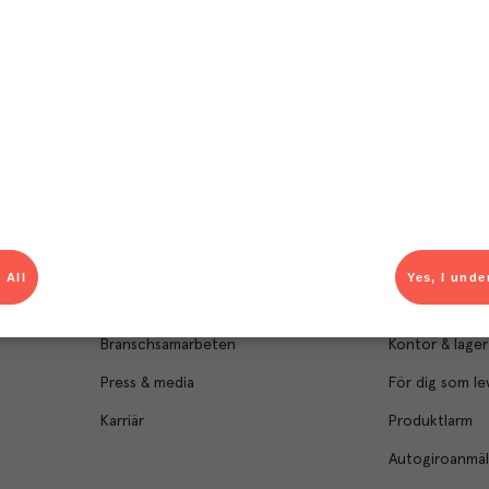
Om Menigo
Kontakt & s
Företagsfakta
Bli kund
Företagsledning
Kundservice
 All
Yes, I unde
Hållbarhet
Säljavdelning
Branschsamarbeten
Kontor & lager
Press & media
För dig som le
Karriär
Produktlarm
Autogiroanmä