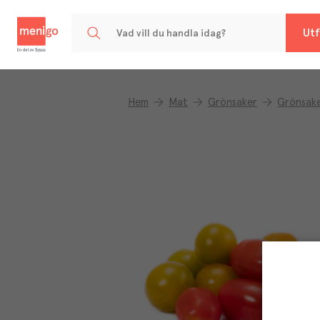
Menigo
Utf
Hem
Mat
Grönsaker
Grönsake