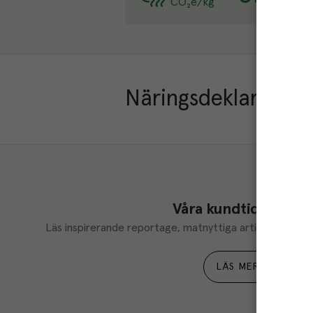
CO₂e/kg
Läs
Näringsdeklaration
Våra kundtidningar
Läs inspirerande reportage, matnyttiga artiklar och ta d
LÄS MER