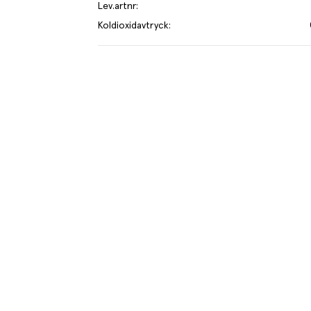
Lev.artnr
:
Koldioxidavtryck
:
cocktailtomat om så vill har på senare år fått allt
turligt söta smaken tillsammans med den angenäma
ller att rostas. En färgsprakande mix av gula, orangea
je kilo av varan påverkar klimatet motsvarande utsläppen av 0.1 kg 