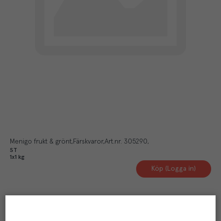
Menigo frukt & grönt
Färskvaror
Art.nr.
305290
ST
1x1 kg
Köp (Logga in)
Artikelinformation