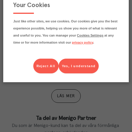
Praktisk info
Your Cookies
Just like other sites, we use cookies. Our cookies give you the best
experience possible, helping us show you more of what is relevant
and useful to you. You can manage your
Cookies Settings
at any
time or for more information visit our
privacy policy
.
Våra kundtidningar
Reject All
Yes, I understand
Läs inspirerande reportage, matnyttiga artiklar och 
ta del av aktuella kampanjer.
LÄS MER
Ta del av Menigo Partner
Du som är Menigo-kund kan ta del av våra förmånliga 