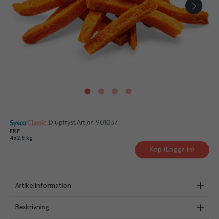
Djupfryst
Art.nr.
901037
FRP
4x2,5 kg
Köp (Logga in)
Artikelinformation
Beskrivning