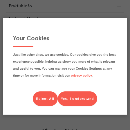
Praktisk info
Näringsdeklaration
1.8
kg
Klimatavtryck
Your Cookies
CO₂e/kg
Varje kilo av varan påverkar klimatet motsvarande
utsläppen av 1.8 kg koldioxid.
Just like other sites, we use cookies. Our cookies give you the best
Läs mer om hur vi beräknar klimatavtryck
experience possible, helping us show you more of what is relevant
and useful to you. You can manage your
Cookies Settings
at any
time or for more information visit our
privacy policy
.
Reject All
Yes, I understand