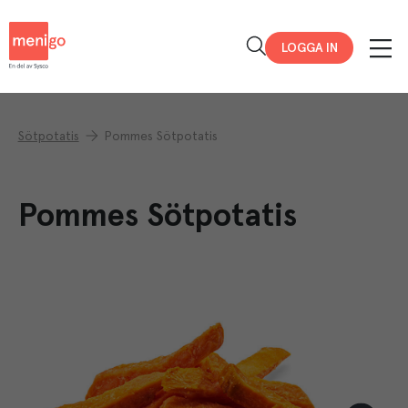
Menigo
LOGGA IN
Sötpotatis
Pommes Sötpotatis
Pommes Sötpotatis