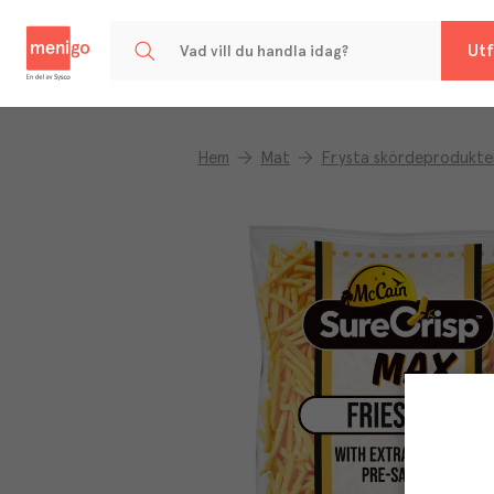
Menigo
Utf
Hem
Mat
Frysta skördeprodukte