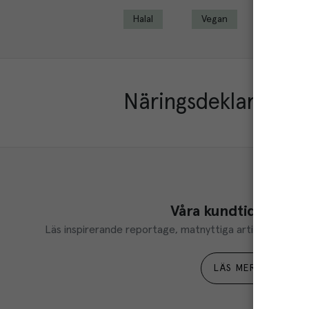
Halal
Vegan
Näringsdeklaration
Våra kundtidningar
Läs inspirerande reportage, matnyttiga artiklar och ta d
LÄS MER