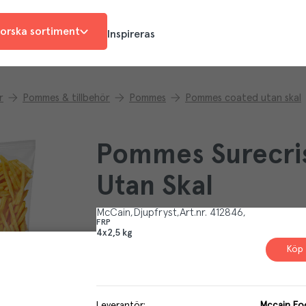
orska sortiment
Inspireras
r
Pommes & tillbehör
Pommes
Pommes coated utan skal
Pommes Surecri
Utan Skal
McCain
Djupfryst
Art.nr.
412846
FRP
4x2,5 kg
Köp 
Leverantör
:
Mccain Foo