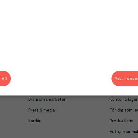
Om Menigo
Kontakt & s
Företagsfakta
Bli kund
Företagsledning
Kundservice
 All
Yes, I unde
Hållbarhet
Säljavdelning
Branschsamarbeten
Kontor & lager
Press & media
För dig som le
Karriär
Produktlarm
Autogiroanmä