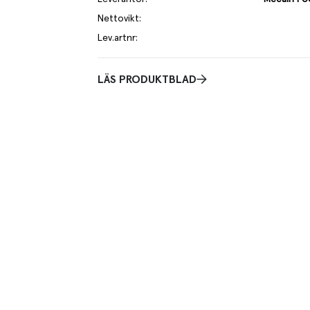
Nettovikt
:
Lev.artnr
:
LÄS PRODUKTBLAD
mmes med dubbel-coating för extra krispighet med
verlägsen smak, konsistens och kvalitet vid leverans
pp till 30 minuter i en sluten förpackning.