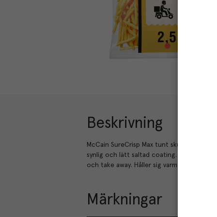
Beskrivning
McCain SureCrisp Max tunt skurna 7mm po
synlig och lätt saltad coating. Levererar ö
och take away. Håller sig varm & krispig i u
Märkningar