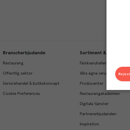
Branscherbjudande
Sortiment & tjänster
Restaurang
Färskvaruhallen
Offentlig sektor
Våra egna varumärken
Reject
Servicehandel & butikskoncept
Producenter
Cookie Preferences
Restaurangakademien
Digitala tjänster
Partnererbjudanden
Inspiration