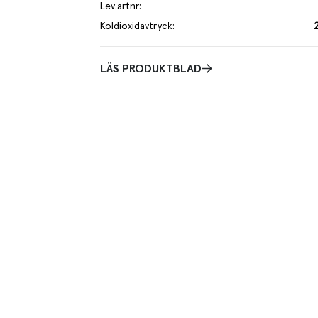
Lev.artnr
:
Koldioxidavtryck
:
LÄS PRODUKTBLAD
KRAV odlade gulbetor från Skåne. Nackade betor för
illsammans med andra rotfrukter.