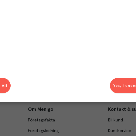
T
el av aktuella kampanjer.
Du som är Menigo-kun
 All
Yes, I unde
Om Menigo
Kontakt & s
Företagsfakta
Bli kund
Företagsledning
Kundservice