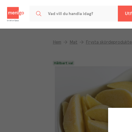
Menigo
Utf
Hem
Mat
Frysta skördeprodukte
Hållbart val