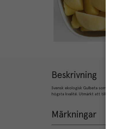
Beskrivning
Svensk ekologisk Gulbeta som är klyftad. 
högsta kvalité. Utmärkt att tillaga i ugn t
Märkningar