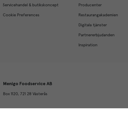
Servicehandel & butikskoncept
Producenter
Cookie Preferences
Restaurangakademien
Digitala tjänster
Partnererbjudanden
Inspiration
Menigo Foodservice AB
Box 1120, 721 28 Västerås