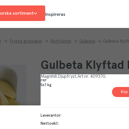
orska sortiment
Inspireras
r
Frysta grönsaker
Rotfrukter
Gulbeta
Gulbeta Klyf
Gulbeta Klyftad
Magnihill
Djupfryst
Art.nr.
409370
FRP
5x1 kg
Köp 
Leverantör
:
Nettovikt
: