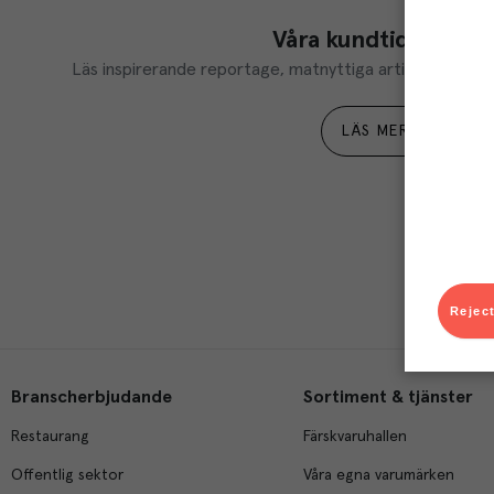
Våra kundtidningar
Läs inspirerande reportage, matnyttiga artiklar och ta d
LÄS MER
Reject
Branscherbjudande
Sortiment & tjänster
Restaurang
Färskvaruhallen
Offentlig sektor
Våra egna varumärken