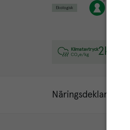
Ekologisk
2
kg
Varje k
Klimatavtryck
CO₂e/kg
Läs mer
Näringsdeklaration