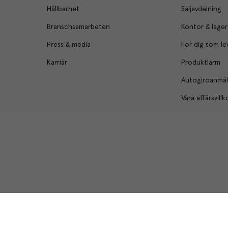
Hållbarhet
Säljavdelning
Branschsamarbeten
Kontor & lager
Press & media
För dig som le
Karriär
Produktlarm
Autogiroanmä
Våra affärsvillk