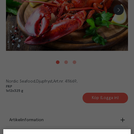
Nordic Seafood
Djupfryst
Art.nr.
411669
FRP
1x12x325 g
Köp (Logga in)
Artikelinformation
Beskrivning