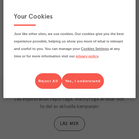
Märkningar
Your Cookies
Näringsdeklaration
Just like other sites, we use cookies. Our cookies give you the best
experience possible, helping us show you more of what is relevant
and useful to you. You can manage your
Cookies Settings
at any
time or for more information visit our
privacy policy
.
Reject All
Yes, I understand
Våra kundtidningar
Läs inspirerande reportage, matnyttiga artiklar och 
ta del av aktuella kampanjer.
LÄS MER