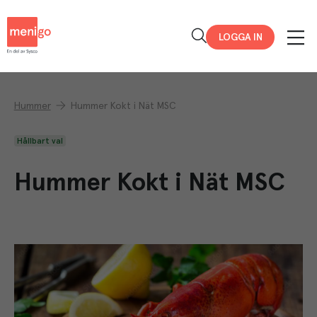
Menigo
LOGGA IN
Hummer
Hummer Kokt i Nät MSC
Hållbart val
Hummer Kokt i Nät MSC