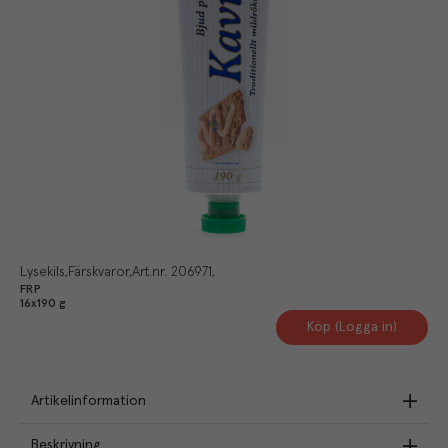
Lysekils
Färskvaror
Art.nr.
206971
FRP
16x190 g
Köp (Logga in)
Artikelinformation
Beskrivning