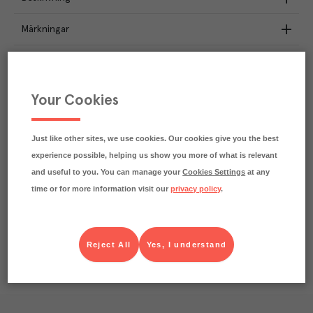
Märkningar
Näringsdeklaration
46.4
kg
Your Cookies
Klimatavtryck
CO₂e/kg
Varje kilo av varan påverkar klimatet motsvarande
utsläppen av 46.4 kg koldioxid.
Just like other sites, we use cookies. Our cookies give you the best
Läs mer om hur vi beräknar klimatavtryck
experience possible, helping us show you more of what is relevant
and useful to you. You can manage your
Cookies Settings
at any
time or for more information visit our
privacy policy
.
Reject All
Yes, I understand