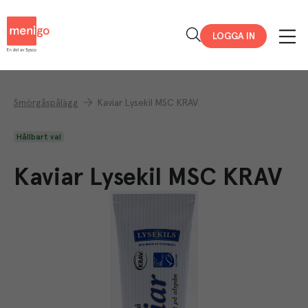
Menigo
LOGGA IN
Smörgåspålägg
Kaviar Lysekil MSC KRAV
Hållbart val
Kaviar Lysekil MSC KRAV