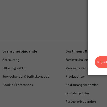
Branscherbjudande
Sortiment & tjänster
Restaurang
Färskvaruhallen
Reject
Offentlig sektor
Våra egna varumärken
Servicehandel & butikskoncept
Producenter
Cookie Preferences
Restaurangakademien
Digitala tjänster
Partnererbjudanden