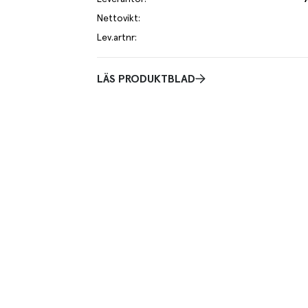
Nettovikt
:
Lev.artnr
:
LÄS PRODUKTBLAD
Praktisk
av torsk och rödspätta MSC, Nordostatlanten.
Latinsk benämning
ölk, ägg, gluten och soja. Hög fiskhalt 65%.