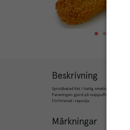
Beskrivning
Sprödbakad fisk i härlig smakkombination 
Paneringen gjord på majspuffar. Fri från mj
Förfriterad i rapsolja.
Märkningar