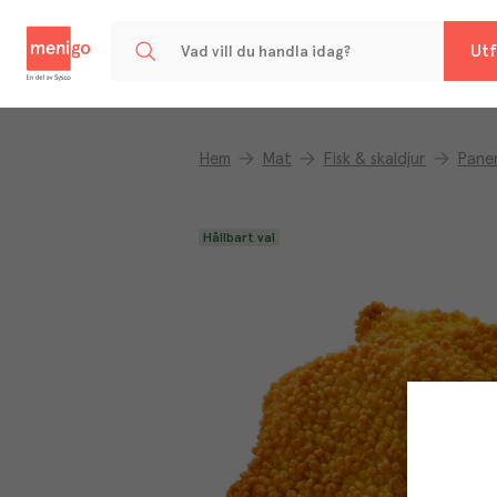
Menigo
Utf
Hem
Mat
Fisk & skaldjur
Paner
Hållbart val