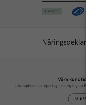
Glutenfri
Näringsdeklaration
Våra kundtidningar
Läs inspirerande reportage, matnyttiga artiklar och ta d
LÄS MER