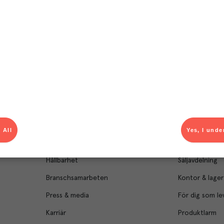
Om Menigo
Kontakt & s
Företagsfakta
Bli kund
 All
Yes, I unde
Företagsledning
Kundservice
Hållbarhet
Säljavdelning
Branschsamarbeten
Kontor & lager
Press & media
För dig som le
Karriär
Produktlarm