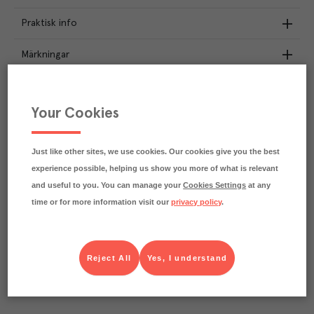
Praktisk info
Märkningar
Näringsdeklaration
Your Cookies
13.9
kg
Klimatavtryck
CO₂e/kg
Varje kilo av varan påverkar klimatet motsvarande
Just like other sites, we use cookies. Our cookies give you the best
utsläppen av 13.9 kg koldioxid.
experience possible, helping us show you more of what is relevant
Läs mer om hur vi beräknar klimatavtryck
and useful to you. You can manage your
Cookies Settings
at any
time or for more information visit our
privacy policy
.
Reject All
Yes, I understand