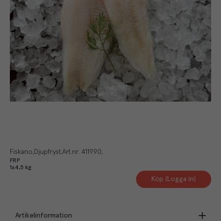
Fiskano
Djupfryst
Art.nr.
411990
FRP
1x4,5 kg
Köp (Logga in)
Artikelinformation