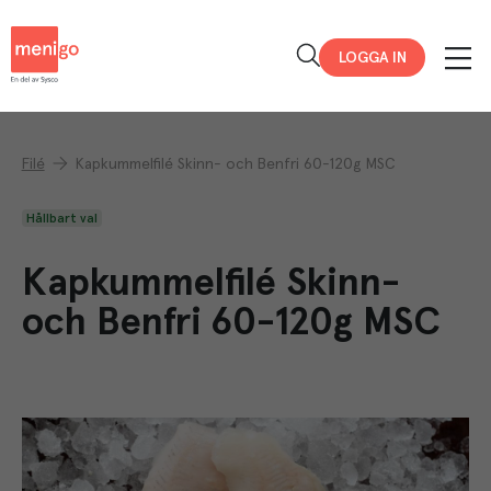
Menigo
LOGGA IN
Filé
Kapkummelfilé Skinn- och Benfri 60-120g MSC
Hållbart val
Kapkummelfilé Skinn-
och Benfri 60-120g MSC