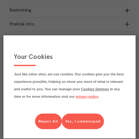
Beskrivning
Praktisk info
Märkningar
Näringsdeklaration
Your Cookies
2.5
kg
Klimatavtryck
CO₂e/kg
Just like other sites, we use cookies. Our cookies give you the best
Varje kilo av varan påverkar klimatet motsvarande
experience possible, helping us show you more of what is relevant
utsläppen av 2.5 kg koldioxid.
and useful to you. You can manage your
Cookies Settings
at any
Läs mer om hur vi beräknar klimatavtryck
time or for more information visit our
privacy policy
.
Reject All
Yes, I understand