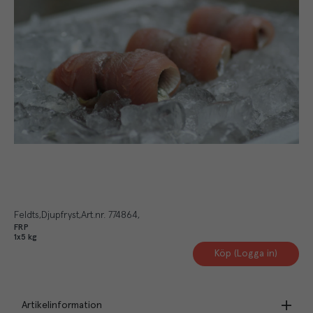
Feldts
Djupfryst
Art.nr.
774864
FRP
1x5 kg
Köp (Logga in)
Artikelinformation