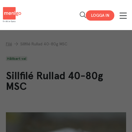
Menigo
LOGGA IN
Filé
Sillfilé Rullad 40-80g MSC
Hållbart val
Sillfilé Rullad 40-80g
MSC