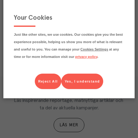
Artikelinformation
Beskrivning
Your Cookies
Näringsdeklaration
Just like other sites, we use cookies. Our cookies give you the best
experience possible, helping us show you more of what is relevant
and useful to you. You can manage your
Cookies Settings
at any
time or for more information visit our
privacy policy
.
Reject All
Yes, I understand
Våra kundtidningar
Läs inspirerande reportage, matnyttiga artiklar och 
ta del av aktuella kampanjer.
LÄS MER