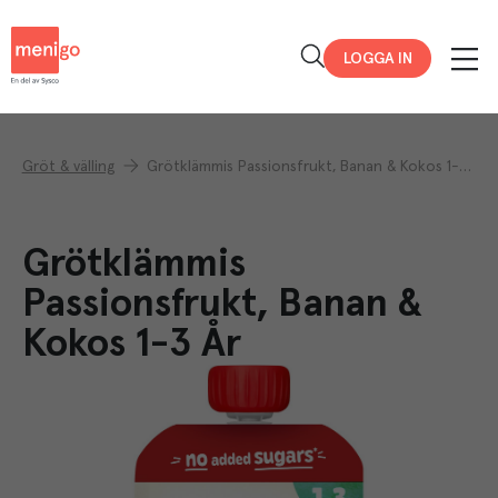
Menigo
LOGGA IN
Gröt & välling
Grötklämmis Passionsfrukt, Banan & Kokos 1-3 År
Grötklämmis
Passionsfrukt, Banan &
Kokos 1-3 År