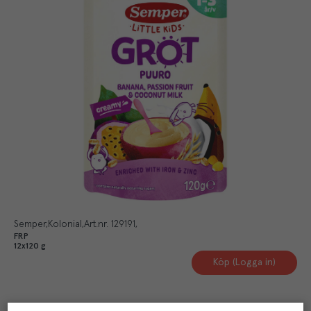
Semper
Kolonial
Art.nr.
129191
FRP
12x120 g
Köp (Logga in)