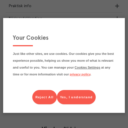
Praktisk info
Näringsdeklaration
9
kg
Klimatavtryck
Your Cookies
CO₂e/kg
Varje kilo av varan påverkar klimatet motsvarande
utsläppen av 9 kg koldioxid.
Just like other sites, we use cookies. Our cookies give you the best
Läs mer om hur vi beräknar klimatavtryck
experience possible, helping us show you more of what is relevant
and useful to you. You can manage your
Cookies Settings
at any
time or for more information visit our
privacy policy
.
Reject All
Yes, I understand