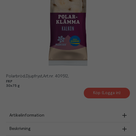
Polarbröd
Djupfryst
Art.nr.
409512
FRP
30x75 g
Köp (Logga in)
Artikelinformation
Beskrivning