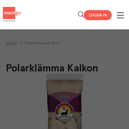
Menigo
LOGGA IN
Wraps
Polarklämma Kalkon
Polarklämma Kalkon