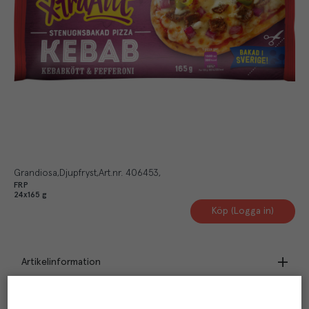
Grandiosa
Djupfryst
Art.nr.
406453
FRP
24x165 g
Köp (Logga in)
Artikelinformation
Beskrivning