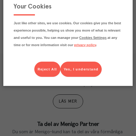
Your Cookies
Näringsdeklaration
Just like other sites, we use cookies. Our cookies give you the best
experience possible, helping us show you more of what is relevant
and useful to you. You can manage your
Cookies Settings
at any
time or for more information visit our
privacy policy
.
Våra kundtidningar
Reject All
Yes, I understand
Läs inspirerande reportage, matnyttiga artiklar och 
ta del av aktuella kampanjer.
LÄS MER
Ta del av Menigo Partner
Du som är Menigo-kund kan ta del av våra förmånliga 