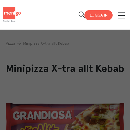
Menigo
LOGGA IN
Pizza
Minipizza X-tra allt Kebab
Minipizza X-tra allt Kebab