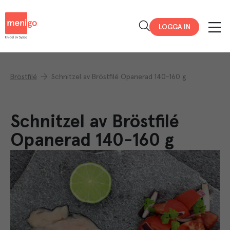
Menigo
LOGGA IN
Bröstfilé
Schnitzel av Bröstfilé Opanerad 140-160 g
Schnitzel av Bröstfilé
Opanerad 140-160 g