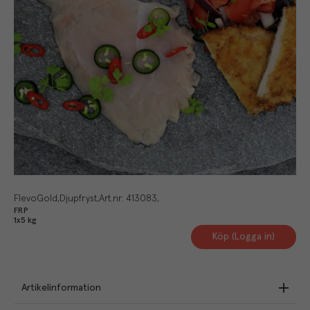
FlevoGold
Djupfryst
Art.nr.
413083
FRP
1x5 kg
Köp (Logga in)
Artikelinformation