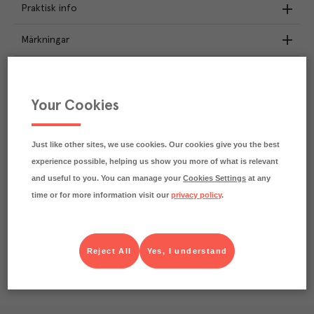
Praktisk info
Märkningar
Näringsdeklaration
Your Cookies
2.9
kg
Klimatavtryck
CO₂e/kg
Varje kilo av varan påverkar klimatet motsvarande
Just like other sites, we use cookies. Our cookies give you the best
utsläppen av 2.9 kg koldioxid.
experience possible, helping us show you more of what is relevant
Läs mer om hur vi beräknar klimatavtryck
and useful to you. You can manage your
Cookies Settings
at any
time or for more information visit our
privacy policy
.
Reject All
Yes, I understand