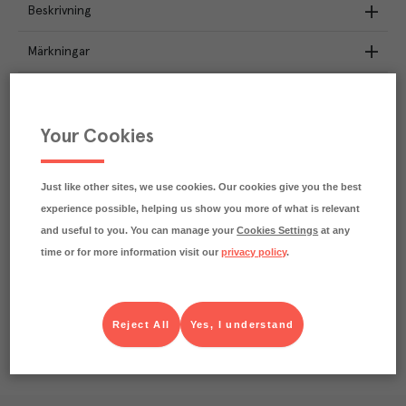
Beskrivning
Märkningar
Näringsdeklaration
Your Cookies
3.3
kg
Klimatavtryck
CO₂e/kg
Varje kilo av varan påverkar klimatet motsvarande
Just like other sites, we use cookies. Our cookies give you the best
utsläppen av 3.3 kg koldioxid.
experience possible, helping us show you more of what is relevant
Läs mer om hur vi beräknar klimatavtryck
and useful to you. You can manage your
Cookies Settings
at any
time or for more information visit our
privacy policy
.
Reject All
Yes, I understand