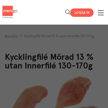
Menigo
LOGGA IN
Bröstfilé
Kycklingfilé Mörad 13 % utan Innerfilé 130-170g
Kycklingfilé Mörad 13 %
utan Innerfilé 130-170g