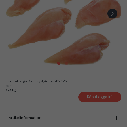
Lönneberga
Djupfryst
Art.nr.
412393
FRP
2x3 kg
Köp (Logga in)
Artikelinformation