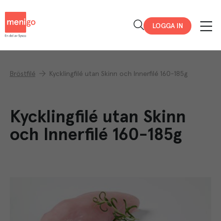
Menigo
LOGGA IN
Bröstfilé
Kycklingfilé utan Skinn och Innerfilé 160-185g
Kycklingfilé utan Skinn
och Innerfilé 160-185g