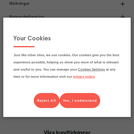
Märkningar
Näringsdeklaration
3.3
kg
Klimatavtryck
Your Cookies
CO₂e/kg
Varje kilo av varan påverkar klimatet motsvarande
utsläppen av 3.3 kg koldioxid.
Just like other sites, we use cookies. Our cookies give you the best
Läs mer om hur vi beräknar klimatavtryck
experience possible, helping us show you more of what is relevant
and useful to you. You can manage your
Cookies Settings
at any
time or for more information visit our
privacy policy
.
Reject All
Yes, I understand
Våra kundtidningar