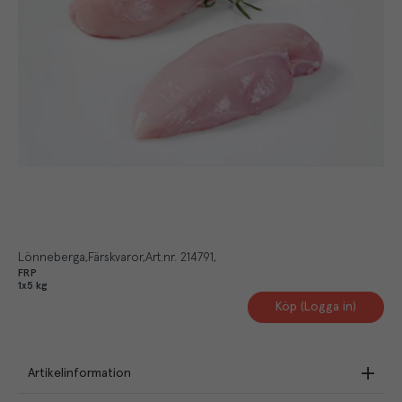
Lönneberga
Färskvaror
Art.nr.
214791
FRP
1x5 kg
Köp (Logga in)
Artikelinformation