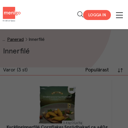
Menigo
LOGGA IN
Panerad
Innerfilé
Innerfilé
Varor (3 st)
Populärast
3.4
kg CO₂e/kg
Kycklinginnerfilé Cornflakes Sprödbakad ca +40g