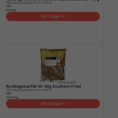
FlevoGold
Djupfryst
Art.nr.
413124
FRP
10x1 kg
Köp (Logga in)
8.5
kg CO₂e/kg
Kycklinginnerfilé 30-50g Southern Fried
Top Table
Djupfryst
Art.nr.
408717
FRP
2x2,5 kg
Köp (Logga in)