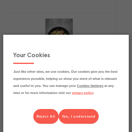
Your Cookies
8.5
kg CO₂e/kg
Kycklinginnerfilé Sprödbakad 30-50g
Top Table
Djupfryst
Art.nr.
404647
FRP
Just like other sites, we use cookies. Our cookies give you the best
2x2,5 kg
experience possible, helping us show you more of what is relevant
Köp (Logga in)
and useful to you. You can manage your
Cookies Settings
at any
time or for more information visit our
privacy policy
.
Reject All
Yes, I understand