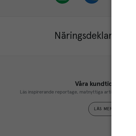
Näringsdeklaration
Våra kundtidningar
Läs inspirerande reportage, matnyttiga artiklar och ta d
LÄS MER