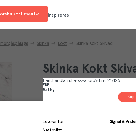
orska sortiment
Inspireras
Smörgåspålägg
Skinka
Kokt
Skinka Kokt Skivad
Skinka Kokt Skiv
Lanthandlarn
Färskvaror
Art.nr.
217126
FRP
8x1 kg
Köp 
Leverantör
:
Signal & And
Nettovikt
: