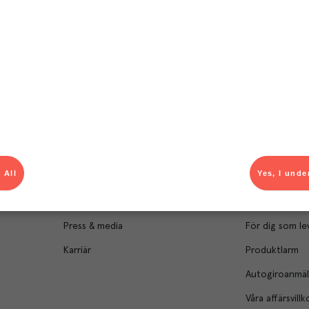
Om Menigo
Kontakt & s
Företagsfakta
Bli kund
Företagsledning
Kundservice
 All
Yes, I unde
Hållbarhet
Säljavdelning
Branschsamarbeten
Kontor & lager
Press & media
För dig som le
Karriär
Produktlarm
Autogiroanmä
Våra affärsvillk