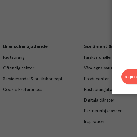
Branscherbjudande
Sortiment & tjänster
Restaurang
Färskvaruhallen
Offentlig sektor
Våra egna varumärken
Reject
Servicehandel & butikskoncept
Producenter
Cookie Preferences
Restaurangakademien
Digitala tjänster
Partnererbjudanden
Inspiration