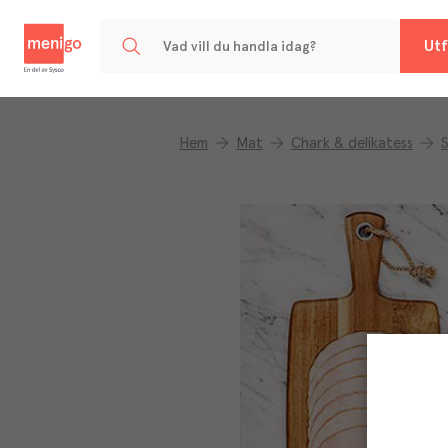
Menigo
Utf
Hem
Mat
Chark & delikatess