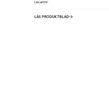
Lev.artnr
:
LÄS PRODUKTBLAD
Praktisk info
svenskt griskött.
Skivdiameter är 12 cm. Förpackad i skyddande atmosfär.