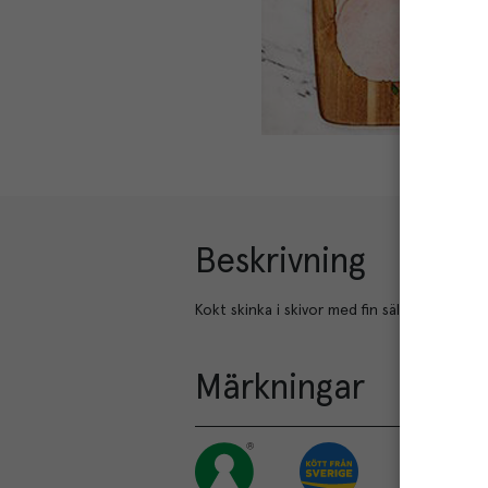
Beskrivning
Kokt skinka i skivor med fin sälta gjord på 
Märkningar