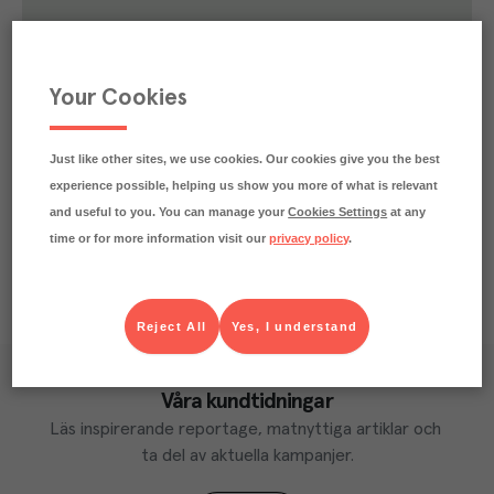
3.1
kg
Klimatavtryck
CO₂e/kg
Varje kilo av varan påverkar klimatet motsvarande
Your Cookies
utsläppen av 3.1 kg koldioxid.
Läs mer om hur vi beräknar klimatavtryck
Just like other sites, we use cookies. Our cookies give you the best
experience possible, helping us show you more of what is relevant
and useful to you. You can manage your
Cookies Settings
at any
time or for more information visit our
privacy policy
.
Reject All
Yes, I understand
Våra kundtidningar
Läs inspirerande reportage, matnyttiga artiklar och 
ta del av aktuella kampanjer.