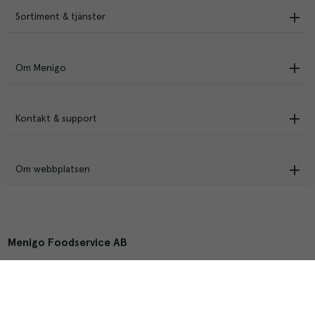
Sortiment & tjänster
Om Menigo
Kontakt & support
Om webbplatsen
Menigo Foodservice AB
Box 1120, 721 28 Västerås
© Menigo 2026
[
esales
]