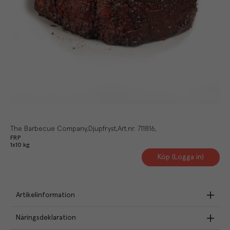
The Barbecue Company
Djupfryst
Art.nr.
711816
FRP
1x10 kg
Köp (Logga in)
Artikelinformation
Näringsdeklaration