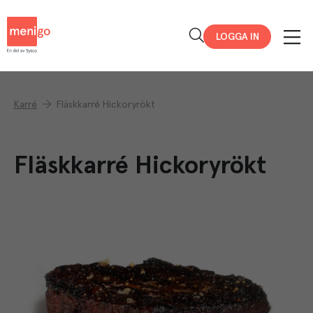
Menigo
LOGGA IN
Karré
Fläskkarré Hickoryrökt
Fläskkarré Hickoryrökt