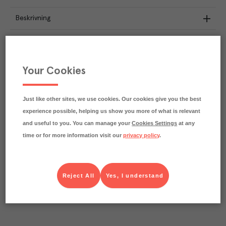
Beskrivning
Näringsdeklaration
4.2
kg
Klimatavtryck
Your Cookies
CO₂e/kg
Varje kilo av varan påverkar klimatet motsvarande
utsläppen av 4.2 kg koldioxid.
Just like other sites, we use cookies. Our cookies give you the best
Läs mer om hur vi beräknar klimatavtryck
experience possible, helping us show you more of what is relevant
and useful to you. You can manage your
Cookies Settings
at any
time or for more information visit our
privacy policy
.
Reject All
Yes, I understand