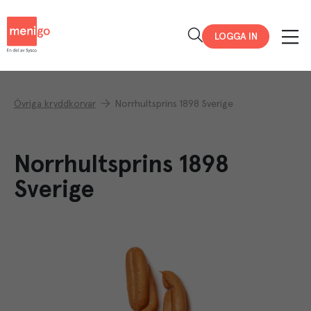
Menigo
LOGGA IN
Övriga kryddkorvar
Norrhultsprins 1898 Sverige
Norrhultsprins 1898
Sverige