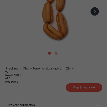
Hirschmans Charkuterier
Färskvaror
Art.nr.
217474
KG
1x6xca300 g
KGD
1xca300 g
Köp (Logga in)
Artikelinformation