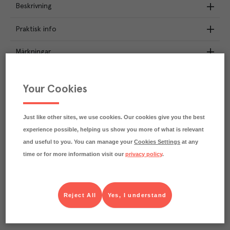
Beskrivning
Praktisk info
Märkningar
Näringsdeklaration
Your Cookies
4.2
kg
Klimatavtryck
CO₂e/kg
Just like other sites, we use cookies. Our cookies give you the best
Varje kilo av varan påverkar klimatet motsvarande
experience possible, helping us show you more of what is relevant
utsläppen av 4.2 kg koldioxid.
Läs mer om hur vi beräknar klimatavtryck
and useful to you. You can manage your
Cookies Settings
at any
time or for more information visit our
privacy policy
.
Reject All
Yes, I understand