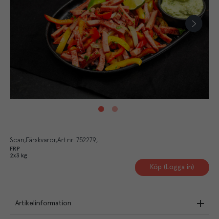
Scan
Färskvaror
Art.nr.
752279
FRP
2x3 kg
Köp (Logga in)
Artikelinformation