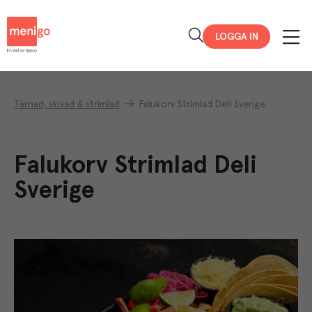
Menigo
LOGGA IN
Tärnad, skivad & strimlad
Falukorv Strimlad Deli Sverige
Falukorv Strimlad Deli
Sverige