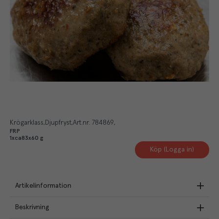
Krögarklass
Djupfryst
Art.nr.
784869
FRP
1xca83x60 g
Köp (Logga in)
Artikelinformation
Beskrivning