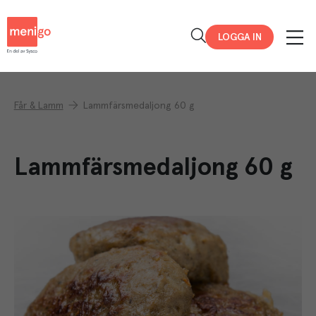
Menigo
LOGGA IN
Får & Lamm
Lammfärsmedaljong 60 g
Lammfärsmedaljong 60 g