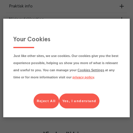
Praktisk info
Näringsdeklaration
12.3
kg
Klimatavtryck
Your Cookies
CO₂e/kg
Varje kilo av varan påverkar klimatet motsvarande
utsläppen av 12.3 kg koldioxid.
Just like other sites, we use cookies. Our cookies give you the best
Läs mer om hur vi beräknar klimatavtryck
experience possible, helping us show you more of what is relevant
and useful to you. You can manage your
Cookies Settings
at any
time or for more information visit our
privacy policy
.
Reject All
Yes, I understand