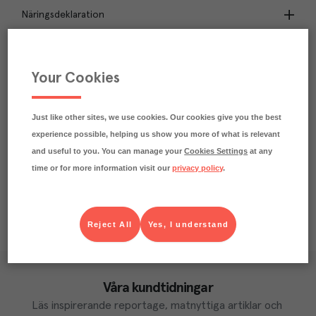
Näringsdeklaration
21.5
kg
Klimatavtryck
CO₂e/kg
Your Cookies
Varje kilo av varan påverkar klimatet motsvarande
utsläppen av 21.5 kg koldioxid.
Läs mer om hur vi beräknar klimatavtryck
Just like other sites, we use cookies. Our cookies give you the best
experience possible, helping us show you more of what is relevant
and useful to you. You can manage your
Cookies Settings
at any
time or for more information visit our
privacy policy
.
Reject All
Yes, I understand
Våra kundtidningar
Läs inspirerande reportage, matnyttiga artiklar och 