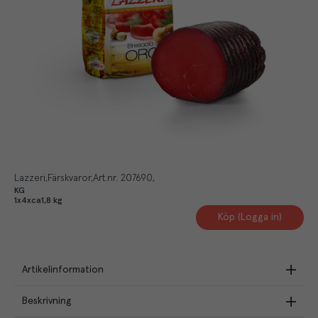
Lazzeri
Färskvaror
Art.nr.
207690
KG
1x4xca1,8 kg
Köp (Logga in)
Artikelinformation
Beskrivning