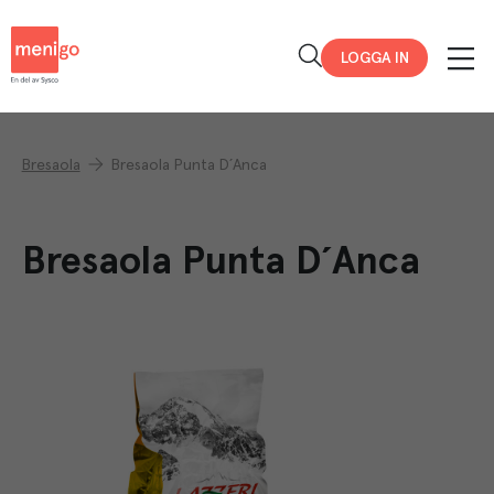
Menigo
LOGGA IN
Bresaola
Bresaola Punta D´Anca
Bresaola Punta D´Anca