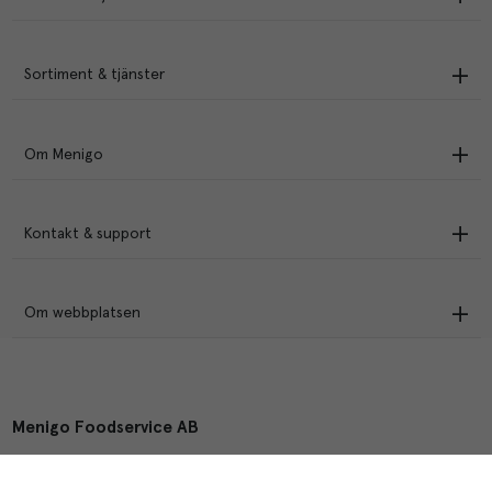
Sortiment & tjänster
Om Menigo
Kontakt & support
Om webbplatsen
Menigo Foodservice AB
Box 1120, 721 28 Västerås