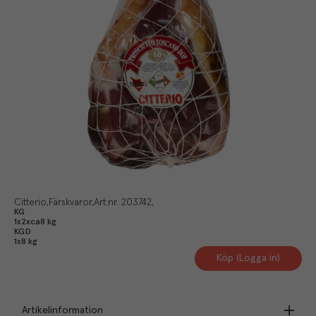
Citterio
Färskvaror
Art.nr.
203742
KG
1x2xca8 kg
KGD
1x8 kg
Köp (Logga in)
Artikelinformation