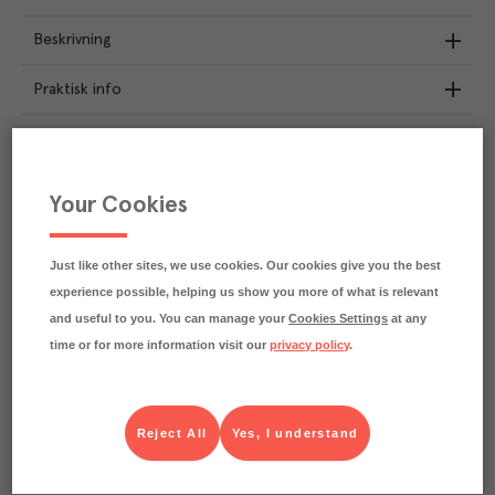
Beskrivning
Praktisk info
Märkningar
Näringsdeklaration
Your Cookies
6
kg
Klimatavtryck
Just like other sites, we use cookies. Our cookies give you the best
CO₂e/kg
Varje kilo av varan påverkar klimatet motsvarande
experience possible, helping us show you more of what is relevant
utsläppen av 6 kg koldioxid.
and useful to you. You can manage your
Cookies Settings
at any
Läs mer om hur vi beräknar klimatavtryck
time or for more information visit our
privacy policy
.
Reject All
Yes, I understand