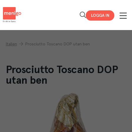
Menigo
LOGGA IN
Italien
Prosciutto Toscano DOP utan ben
Prosciutto Toscano DOP
utan ben