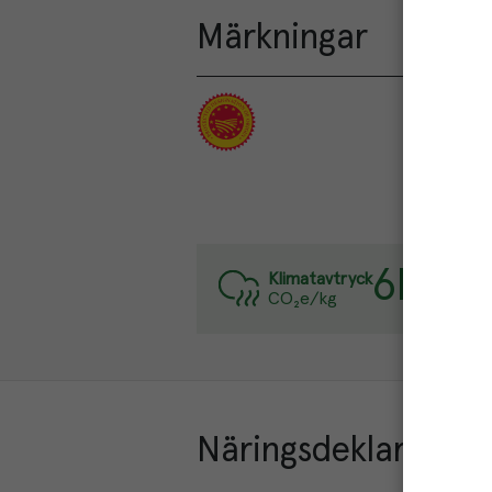
Märkningar
6
kg
Varje k
Klimatavtryck
CO₂e/kg
Läs mer
Näringsdeklaration