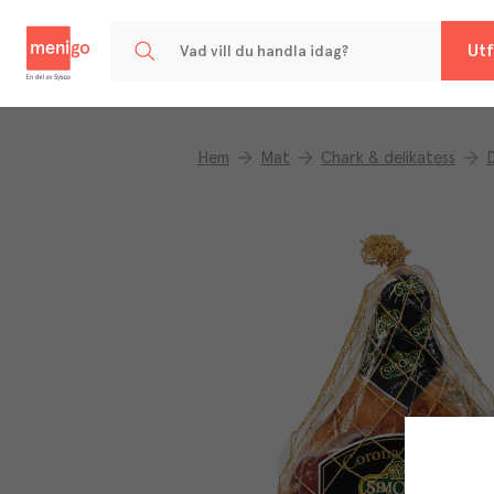
Menigo
Utf
Hem
Mat
Chark & delikatess
D