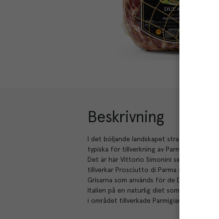
Beskrivning
I det böljande landskapet strax utanför Pa
typiska för tillverkning av Parmaskinka ligg
Det är här Vittorio Simonini sedan lång tid
tillverkar Prosciutto di Parma av högsta kva
Grisarna som används för de DOP märkta s
Italien på en naturlig diet som är berikad
i området tillverkade Parmigiano-Reggiano