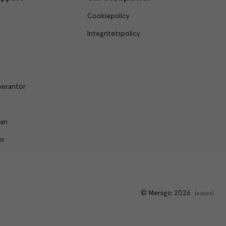
Cookiepolicy
Integritetspolicy
verantör
lan
or
© Menigo 2026
[
esales
]