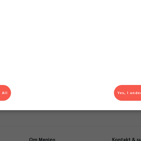
T
el av aktuella kampanjer.
Du som är Menigo-kun
 All
Yes, I unde
Om Menigo
Kontakt & s