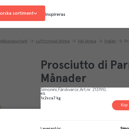
orska sortiment
Inspireras
elikatesschark
Lufttorkad skinka
Hel skinka
Italien
Pr
Prosciutto di P
Månader
Simonini
Färskvaror
Art.nr.
213190
KG
1x2xca7 kg
Köp 
Leverantör
:
Simon