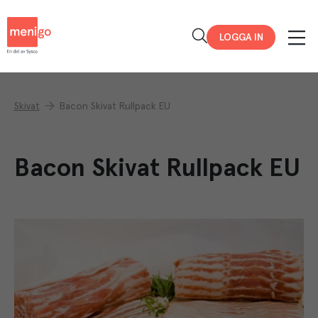
Menigo
LOGGA IN
Skivat
Bacon Skivat Rullpack EU
Bacon Skivat Rullpack EU