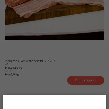
Mellgrens
Färskvaror
Art.nr.
213907
KG
1x4xca2,5 kg
KGD
1xca2,5 kg
Köp (Logga in)
Artikelinformation