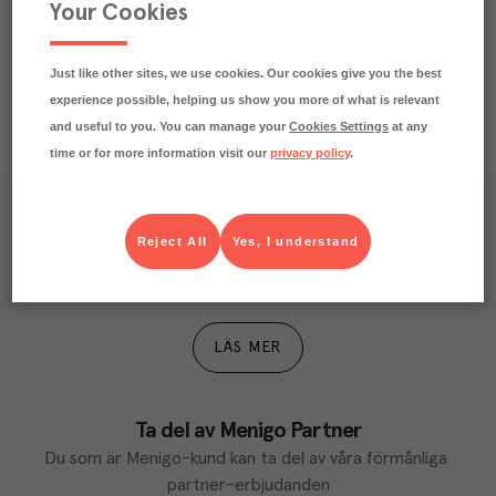
Näringsdeklaration
Your Cookies
Just like other sites, we use cookies. Our cookies give you the best
experience possible, helping us show you more of what is relevant
and useful to you. You can manage your
Cookies Settings
at any
time or for more information visit our
privacy policy
.
Våra kundtidningar
Reject All
Yes, I understand
Läs inspirerande reportage, matnyttiga artiklar och 
ta del av aktuella kampanjer.
LÄS MER
Ta del av Menigo Partner
Du som är Menigo-kund kan ta del av våra förmånliga 
partner-erbjudanden