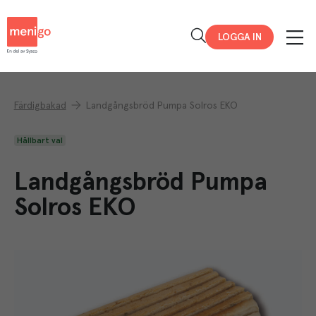
Menigo
LOGGA IN
Färdigbakad
Landgångsbröd Pumpa Solros EKO
Hållbart val
Landgångsbröd Pumpa
Solros EKO