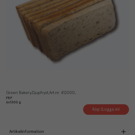
Green Bakery
Djupfryst
Art.nr.
412000
FRP
6x1300 g
Köp (Logga in)
Artikelinformation