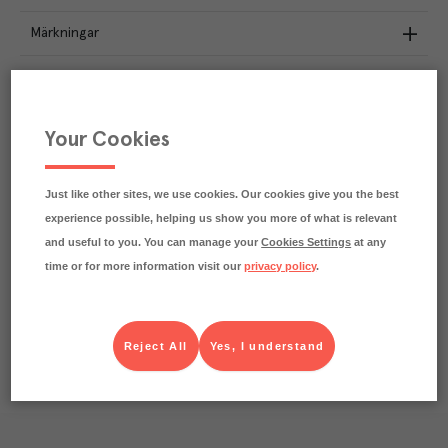
Märkningar
Näringsdeklaration
1.1
kg
Klimatavtryck
Your Cookies
CO₂e/kg
Varje kilo av varan påverkar klimatet motsvarande
utsläppen av 1.1 kg koldioxid.
Just like other sites, we use cookies. Our cookies give you the best
Läs mer om hur vi beräknar klimatavtryck
experience possible, helping us show you more of what is relevant
and useful to you. You can manage your
Cookies Settings
at any
time or for more information visit our
privacy policy
.
Reject All
Yes, I understand