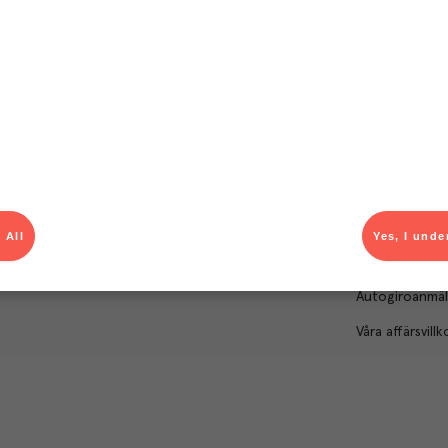
Om Menigo
Kontakt & s
Företagsfakta
Bli kund
Företagsledning
Kundservice
Hållbarhet
Säljavdelning
Branschsamarbeten
Kontor & lager
Press & media
För dig som le
 All
Yes, I unde
Karriär
Produktlarm
Autogiroanmä
Våra affärsvillk