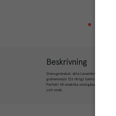
Beskrivning
Stenugnsbakat, äkta Levainbröd som är kall
grahamsmjöl. Ett riktigt lyxbröd. Den långa 
Perfekt till smakrika smörgåsar. Går dessuto
och smak.