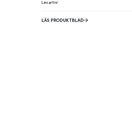
Lev.artnr
:
LÄS PRODUKTBLAD
jäst i 24 timmar. Bakat på vetemjöl, durumvete och
jästiden ger ett luftigt, saftigt och smakrikt bröd.
m utmärkt att grilla eller rosta för extra krispighet