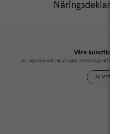
Näringsdeklaration
Våra kundtidningar
Läs inspirerande reportage, matnyttiga artiklar och ta d
LÄS MER