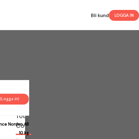
Bli kund
LOGGA IN
(Logga in)
Your
ance Norden AB
Cookies
10 kg