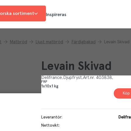
orska sortiment
Inspireras
t
Matbröd
Ljust matbröd
Färdigbakad
Levain Skivad
Levain Skivad
Delifrance
Djupfryst
Art.nr.
403838
FRP
1x10x1 kg
Köp 
Leverantör
:
Delifr
Nettovikt
: