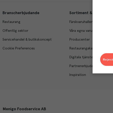
Branscherbjudande
Sortiment & tjänster
Restaurang
Färskvaruhallen
Offentlig sektor
Våra egna varumärken
Servicehandel & butikskoncept
Producenter
Cookie Preferences
Restaurangakademien
Digitala tjänster
Reject
Partnererbjudanden
Inspiration
Menigo Foodservice AB