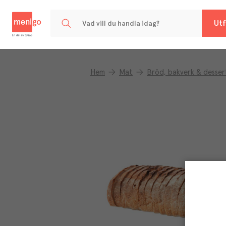
Menigo
Utf
Hem
Mat
Bröd, bakverk & desser