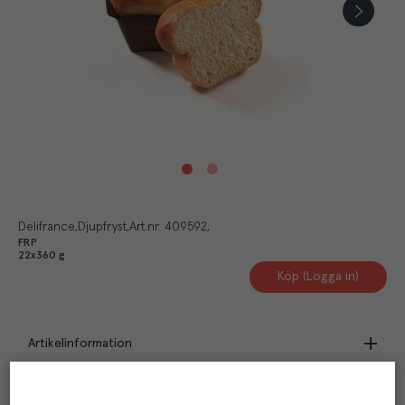
Delifrance
Djupfryst
Art.nr.
409592
FRP
22x360 g
Köp (Logga in)
Artikelinformation
Beskrivning