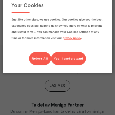
Your Cookies
Näringsdeklaration
Just like other sites, we use cookies. Our cookies give you the best
experience possible, helping us show you more of what is relevant
and useful to you. You can manage your
Cookies Settings
at any
time or for more information visit our
privacy policy
.
Våra kundtidningar
Reject All
Yes, I understand
Läs inspirerande reportage, matnyttiga artiklar och 
ta del av aktuella kampanjer.
LÄS MER
Ta del av Menigo Partner
Du som är Menigo-kund kan ta del av våra förmånliga 