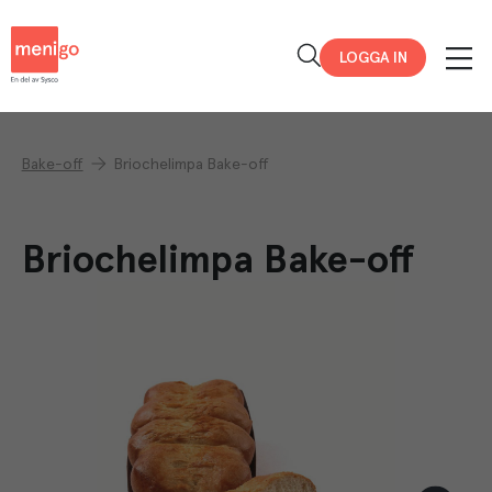
Menigo
LOGGA IN
Bake-off
Briochelimpa Bake-off
Briochelimpa Bake-off