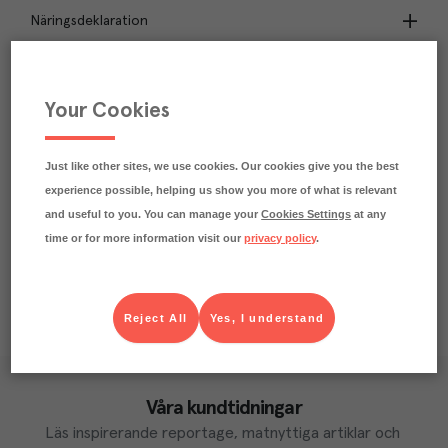
Näringsdeklaration
1.1
kg
Klimatavtryck
CO₂e/kg
Your Cookies
Varje kilo av varan påverkar klimatet motsvarande
utsläppen av 1.1 kg koldioxid.
Läs mer om hur vi beräknar klimatavtryck
Just like other sites, we use cookies. Our cookies give you the best
experience possible, helping us show you more of what is relevant
and useful to you. You can manage your
Cookies Settings
at any
time or for more information visit our
privacy policy
.
Reject All
Yes, I understand
Våra kundtidningar
Läs inspirerande reportage, matnyttiga artiklar och 