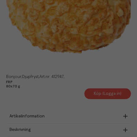
Bonjour
Djupfryst
Art.nr.
412947
FRP
80x70 g
Köp (Logga in)
Artikelinformation
Beskrivning