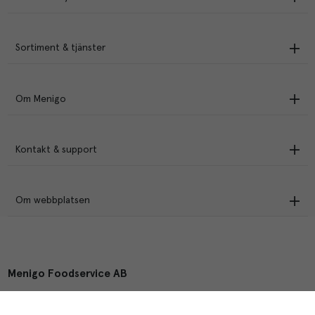
Sortiment & tjänster
Om Menigo
Kontakt & support
Om webbplatsen
Menigo Foodservice AB
Box 1120, 721 28 Västerås