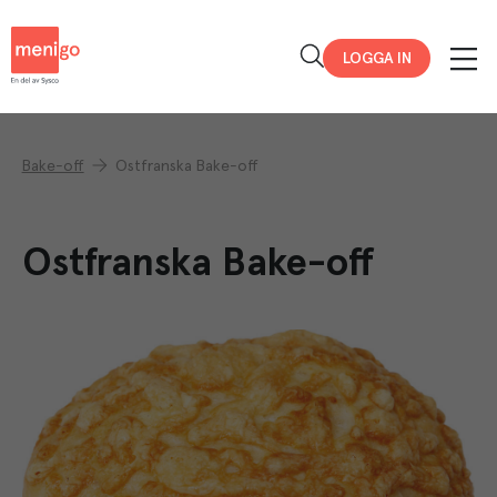
Menigo
LOGGA IN
Bake-off
Ostfranska Bake-off
Ostfranska Bake-off