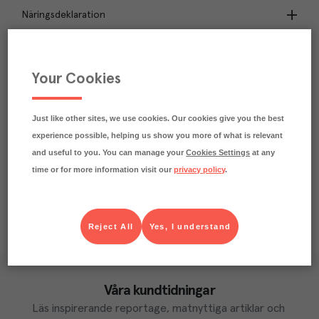
Näringsdeklaration
4.2
kg
Klimatavtryck
CO₂e/kg
Your Cookies
Varje kilo av varan påverkar klimatet motsvarande
utsläppen av 4.2 kg koldioxid.
Läs mer om hur vi beräknar klimatavtryck
Just like other sites, we use cookies. Our cookies give you the best
experience possible, helping us show you more of what is relevant
and useful to you. You can manage your
Cookies Settings
at any
time or for more information visit our
privacy policy
.
Reject All
Yes, I understand
Våra kundtidningar
Läs inspirerande reportage, matnyttiga artiklar och 