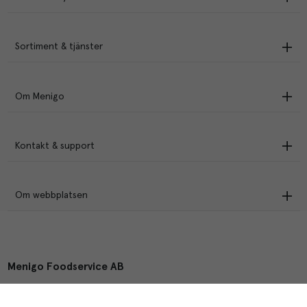
Sortiment & tjänster
Om Menigo
Kontakt & support
Om webbplatsen
Menigo Foodservice AB
Box 1120, 721 28 Västerås