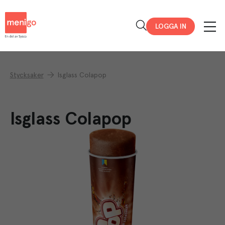
Menigo
LOGGA IN
Stycksaker
Isglass Colapop
Isglass Colapop