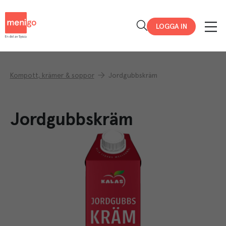
Menigo
LOGGA IN
Kompott, krämer & soppor
Jordgubbskräm
Jordgubbskräm