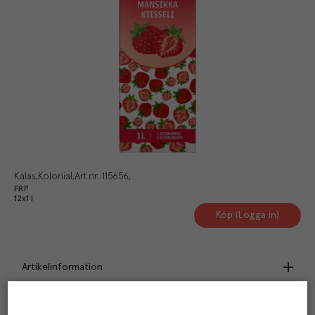
Kalas
Kolonial
Art.nr.
115656
FRP
12x1 l
Köp (Logga in)
Artikelinformation
Beskrivning