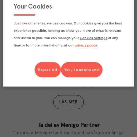
Your Cookies
Näringsdeklaration
Just like other sites, we use cookies. Our cookies give you the best
experience possible, helping us show you more of what is relevant
and useful to you. You can manage your
Cookies Settings
at any
time or for more information visit our
privacy policy
.
Våra kundtidningar
Reject All
Yes, I understand
Läs inspirerande reportage, matnyttiga artiklar och 
ta del av aktuella kampanjer.
LÄS MER
Ta del av Menigo Partner
Du som är Menigo-kund kan ta del av våra förmånliga 